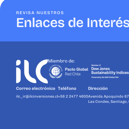
REVISA NUESTROS
Enlaces de Interé
Miembro de:
Correo electrónico
Teléfono
Dirección
ilc_ir@ilcinversiones.cl
+56 2 2477 4600
Avenida Apoquindo 67
Las Condes, Santiago, 