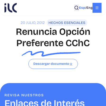
Esp
Eng
/
20 JULIO, 2012
HECHOS ESENCIALES
Renuncia Opción
Preferente CChC
Descargar documento
REVISA NUESTROS
Enlaces de Interés