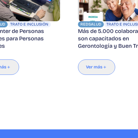
UD
TRATO E INCLUSIÓN
REDSALUD
TRATO E INCLUS
enter de Personas
Más de 5.000 colabor
s para Personas
son capacitados en
es
Gerontología y Buen T
más
Ver más