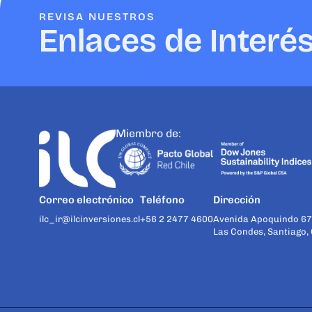
REVISA NUESTROS
Enlaces de Interé
Miembro de:
Correo electrónico
Teléfono
Dirección
ilc_ir@ilcinversiones.cl
+56 2 2477 4600
Avenida Apoquindo 67
Las Condes, Santiago, 