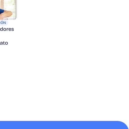
IÓN
adores
rato