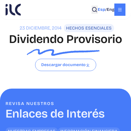
Esp
Eng
/
23 DICIEMBRE, 2014
HECHOS ESENCIALES
Dividendo Provisorio
Descargar documento
REVISA NUESTROS
Enlaces de Interés